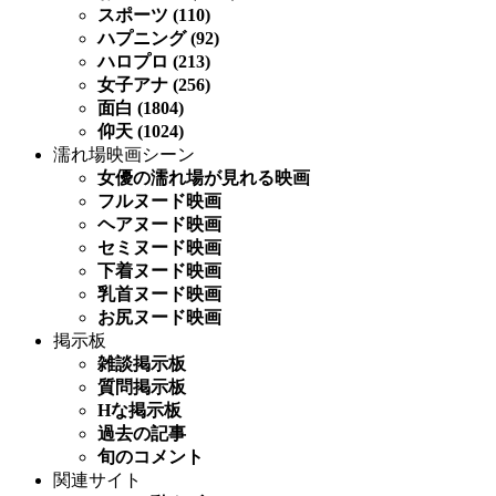
スポーツ (110)
ハプニング (92)
ハロプロ (213)
女子アナ (256)
面白 (1804)
仰天 (1024)
濡れ場映画シーン
女優の濡れ場が見れる映画
フルヌード映画
ヘアヌード映画
セミヌード映画
下着ヌード映画
乳首ヌード映画
お尻ヌード映画
掲示板
雑談掲示板
質問掲示板
Hな掲示板
過去の記事
旬のコメント
関連サイト