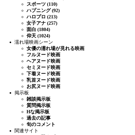
スポーツ (110)
ハプニング (92)
ハロプロ (213)
女子アナ (257)
面白 (1804)
仰天 (1024)
濡れ場映画シーン
女優の濡れ場が見れる映画
フルヌード映画
ヘアヌード映画
セミヌード映画
下着ヌード映画
乳首ヌード映画
お尻ヌード映画
掲示板
雑談掲示板
質問掲示板
Hな掲示板
過去の記事
旬のコメント
関連サイト