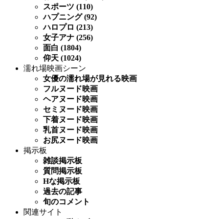
スポーツ (110)
ハプニング (92)
ハロプロ (213)
女子アナ (256)
面白 (1804)
仰天 (1024)
濡れ場映画シーン
女優の濡れ場が見れる映画
フルヌード映画
ヘアヌード映画
セミヌード映画
下着ヌード映画
乳首ヌード映画
お尻ヌード映画
掲示板
雑談掲示板
質問掲示板
Hな掲示板
過去の記事
旬のコメント
関連サイト