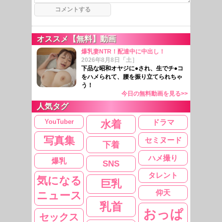
オススメ【無料】動画
爆乳妻NTR！配達中に中出し！
2026年8月8日「土］
下品な昭和オヤジに●され、生でチ●コ
をハメられて、腰を振り立てられちゃ
う！
今日の無料動画を見る>>
人気タグ
YouTuber
ドラマ
水着
写真集
セミヌード
下着
ハメ撮り
爆乳
SNS
タレント
気になる
巨乳
仰天
ニュース
乳首
おっぱ
セックス