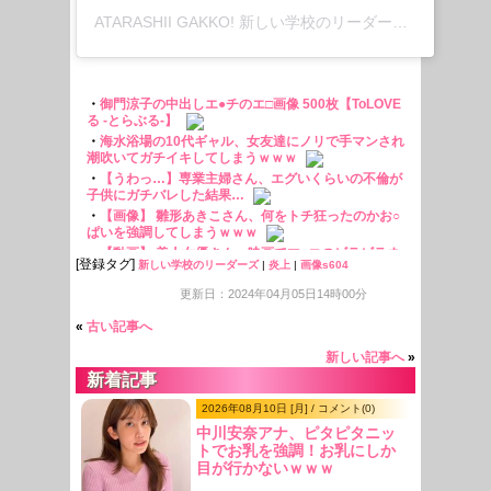
ATARASHII GAKKO! 新しい学校のリーダーズ(@japan_leaders)がシェアした投稿
[登録タグ]
新しい学校のリーダーズ
|
炎上
|
画像s604
更新日：2024年04月05日14時00分
«
古い記事へ
新しい記事へ
»
新着記事
2026年08月10日 [月] / コメント(0)
中川安奈アナ、ピタピタニッ
トでお乳を強調！お乳にしか
目が行かないｗｗｗ