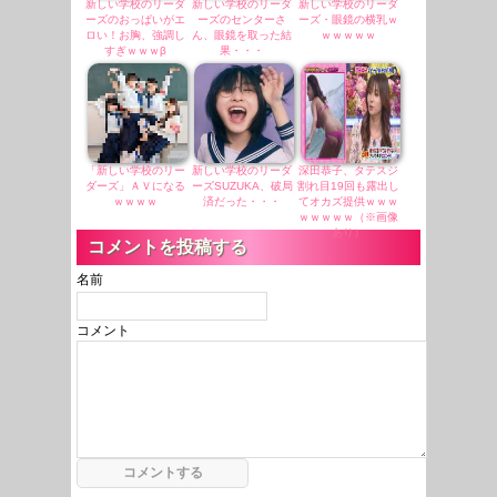
新しい学校のリーダ
新しい学校のリーダ
新しい学校のリーダ
ーズのおっぱいがエ
ーズのセンターさ
ーズ・眼鏡の横乳ｗ
ロい！お胸、強調し
ん、眼鏡を取った結
ｗｗｗｗｗ
すぎｗｗｗβ
果・・・
「新しい学校のリー
新しい学校のリーダ
深田恭子、タテスジ
ダーズ」ＡＶになる
ーズSUZUKA、破局
割れ目19回も露出し
ｗｗｗｗ
済だった・・・
てオカズ提供ｗｗｗ
ｗｗｗｗｗ（※画像
あり）
コメントを投稿する
名前
コメント