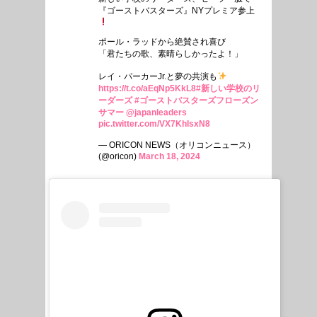
『ゴーストバスターズ』NYプレミア参上
ポール・ラッドから絶賛され喜び
「君たちの歌、素晴らしかったよ！」
レイ・パーカーJr.と夢の共演も
https://t.co/aEqNp5KkL8
#新しい学校のリ
ーダーズ
#ゴーストバスターズフローズン
サマー
@japanleaders
pic.twitter.com/VX7KhIsxN8
— ORICON NEWS（オリコンニュース）
(@oricon)
March 18, 2024