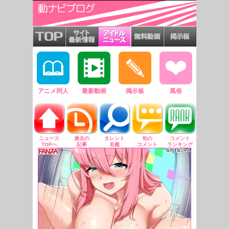
アニメ同人
最新動画
掲示板
風俗
ニュース
過去の
タレント
旬の
コメント
TOPへ
記事
名鑑
コメント
ランキング