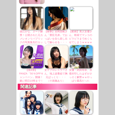
徳江かな、ヌード解
【衝撃】吉岡里帆さ
【動画】美人女優さ
禁！公開された元カ
ん「豊臣兄弟」でお
ん、映画でマンコの
メレオンリパブリッ
っぱいを自ら差し出
ビラビラまでめくら
クの写真集先行カッ
して触らせる・・・
せてしまうｗｗｗｗ
トがエロい！！
ｗｗ
【第4弾】
女子プロレスラーさ
女優・武田玲奈、水
FANZA「50％OFFキ
ん、地上波番組で胸
着封印したはずがさ
ャンペーン」開催！
元ぱっくり・・・
っそく解禁ｗｗやっ
遂に明日10時まで！
（※画像あり）
ぱり最高だった
まだ間に合う注目作
ぞ！！
関連記事
品はこちら！！！