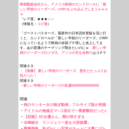
映画配給会社さん、アメリカ映画のエンドロールに「新
しい学校のリーダーズ」のMVをぶち込んでしまうｗｗｗ
ｗ
「レア度」★★★
☆☆
（情報元：
コピ速
）
「ゴーストバスターズ」最新作の日本語吹替版を見に行
くと、エンドロールが「新しい学校のリーダーズ」のMV
になっているようで映画の余韻ブチ壊しと炎上してま
す。あの普通のテーマソング聞きたいのにｗ
新しい学
校のリーダーズのメガネ、アソコの毛を全剃り
はコチラ
関連ネタ
・
【画像】 新しい学校のリーダーズ、意外とたっぷりお
乳だった！
関連ネタ
・
新しい学校のリーダーズの私服WIWIWIWIWIWIW