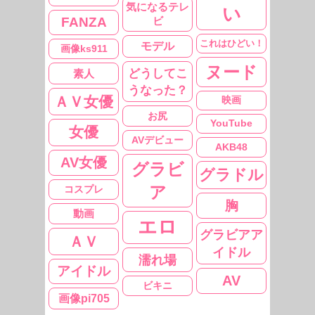
気になるテレ
い
FANZA
ビ
これはひどい！
モデル
画像ks911
ヌード
どうしてこ
素人
うなった？
ＡＶ女優
映画
お尻
YouTube
女優
AVデビュー
AKB48
AV女優
グラビ
グラドル
ア
コスプレ
胸
動画
エロ
グラビアア
ＡＶ
イドル
濡れ場
アイドル
AV
ビキニ
画像pi705