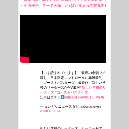
【いま読まれています】「映画の余韻ブチ
壊し」日本限定エンドロールに非難殺到…
「ゴーストバスターズ」最新作、新しい学
校のリーダーズがMV出演
#新しい学校のリ
ーダーズ
#ゴーストバスターズ
記事はコチラ
https://t.co/V8ET3JPnJh
— まいどなニュース (@maidonanews)
April 4, 2024
新しい学校のリーダーズ、セーラー服で