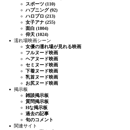
スポーツ (110)
ハプニング (92)
ハロプロ (213)
女子アナ (255)
面白 (1804)
仰天 (1024)
濡れ場映画シーン
女優の濡れ場が見れる映画
フルヌード映画
ヘアヌード映画
セミヌード映画
下着ヌード映画
乳首ヌード映画
お尻ヌード映画
掲示板
雑談掲示板
質問掲示板
Hな掲示板
過去の記事
旬のコメント
関連サイト