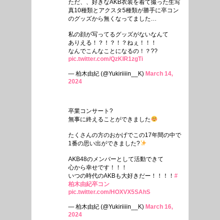
ただ、、好きなAKB衣装を着て撮った生写
真10種類とアクスタ5種類が勝手に卒コン
のグッズから無くなってました…
私の顔が写ってるグッズがないなんて
ありえる！？！？！？ねぇ！！！
なんでこんなことになるの！？??
pic.twitter.com/QzKIR1zgTi
— 柏木由紀 (@Yukiriiiin__K)
March 14,
2024
卒業コンサート?
無事に終えることができました
たくさんの方のおかげでこの17年間の中で
1番の思い出ができました?
AKB48のメンバーとして活動できて
心から幸せです！！！
いつの時代のAKBも大好きだー！！！！
#
柏木由紀卒コン
pic.twitter.com/HOXVX5SAhS
— 柏木由紀 (@Yukiriiiin__K)
March 16,
2024