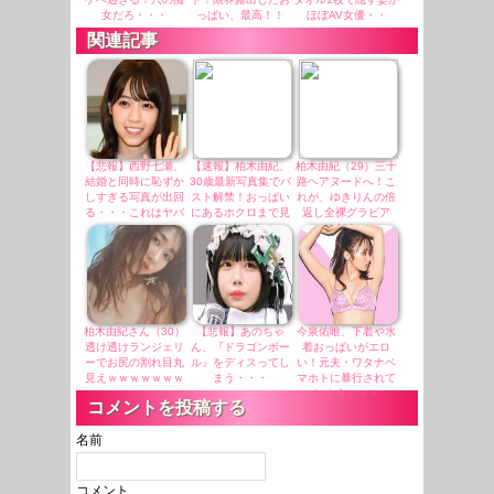
女だろ・・・
っぱい、最高！！
ほぼAV女優・・
関連記事
【悲報】西野七瀬、
【速報】柏木由紀、
柏木由紀（29）三十
結婚と同時に恥ずか
30歳最新写真集でバ
路ヘアヌードへ！こ
しすぎる写真が出回
スト解禁！おっぱい
れが、ゆきりんの倍
る・・・これはヤバ
にあるホクロまで見
返し全裸グラビア
い・・・
せます！
だ！
柏木由紀さん（30）
【悲報】あのちゃ
今泉佑唯、下着や水
透け透けランジェリ
ん、『ドラゴンボー
着おっぱいがエロ
ーでお尻の割れ目丸
ル』をディスってし
い！元夫・ワタナベ
見えｗｗｗｗｗｗｗ
まう・・・
マホトに暴行されて
しまう・・・
コメントを投稿する
名前
コメント