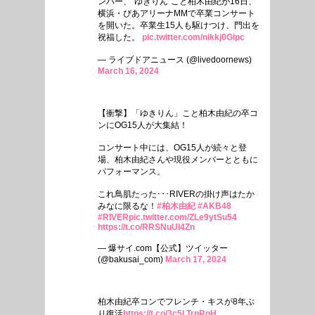
ンバー、“ゆきりん”こと柏木由紀が16日、
横浜・ぴあアリーナMMで卒業コンサート
を開いた。卒業生15人も駆けつけ、門出を
祝福した。
pic.twitter.com/nikkj0Gipc
— ライブドアニュース (@livedoornews)
March 16, 2024
【衝撃】「ゆきりん」こと柏木由紀の卒コ
ンにOG15人が大集結！
コンサート中には、OG15人が続々と登
場、柏木由紀さんや現役メンバーとともに
パフォーマンス。
これ鳥肌たった･･･RIVERの掛け声はたか
みなに限るな！
#柏木由紀
#AKB48
#RIVER
pic.twitter.com/ZLe9ytSu54
https://t.co/RRSNuUI4Zn
— 爆サイ.com【公式】ツイッター
(@bakusai_com)
March 17, 2024
柏木由紀卒コンでフレンチ・キスが8年ぶ
り復活
https://t.co/3c5LTrnRgH