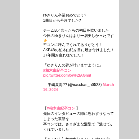
ゆきりん卒業おめでとう?
1曲目から号泣でした?
チームBと言ったらの初日を歌いました
今日のゆきりんはより一層美しかったです
卒コンに呼んでくれてありがとう！
AKB48の柏木由紀を目に焼き付けました！
17年間お疲れ様でした！
「ゆきりんの夢が叶いますように」
#柏木由紀卒コン
pic.twitter.com/5wFZlAGnnt
— 平嶋夏海?? (@nacchan_h0528)
March
16, 2024
【
#柏木由紀卒コン
】
先日のインタビューの際に思わずうなって
しまった裏話を…
卒コンでは、さまざまな髪型で〝魅せて〟
くれていました！