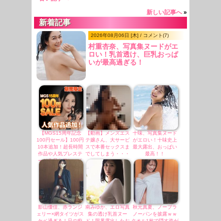
新しい記事へ
»
新着記事
2026年08月06日 [木] / コメント(7)
村重杏奈、写真集ヌードがエ
ロい！乳首透け、巨乳おっぱ
いが最高過ぎる！
【MGS15周年記念
【動画】メンズエス
十味、写真集ヌード
100円セール】100円
テ嬢さん、大サービ
がエロい！十味史上
10本追加！超長時間
スで本番セックスま
最大露出、おっぱい
作品や人気プレステ
でしてしまう・・・
最高！！
ージ作品もワンコイ
ン継続中！
影山優佳、赤ランジ
南みゆか、エロ写真
秋元真夏、ノーブラ
ェリー×網タイツがス
集の透け乳首ヌー
ノーパンを披露ｗｗ
ケベ過ぎる！只の痴
ド！限界露出したお
タオル1枚で隠す姿が