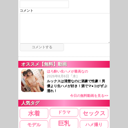
コメント
オススメ【無料】動画
ほろ酔い生ハメが最高なの
2026年8月6日「木］
ルックスは清楚なのに酒豪で性豪！男
優より生ハメが好き！酒でマ●コがずぶ
濡れ！
今日の無料動画を見る>>
人気タグ
ドラマ
水着
セックス
巨乳
ハメ撮り
モデル