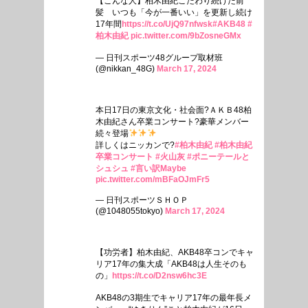
【こんな人】柏木由紀こだわり続けた前
髪 いつも「今が一番いい」を更新し続け
17年間
https://t.co/UjQ97nfwsk
#AKB48
#
柏木由紀
pic.twitter.com/9bZosneGMx
— 日刊スポーツ48グループ取材班
(@nikkan_48G)
March 17, 2024
本日17日の東京文化・社会面?ＡＫＢ48柏
木由紀さん卒業コンサート?豪華メンバー
続々登場
詳しくはニッカンで?
#柏木由紀
#柏木由紀
卒業コンサート
#火山灰
#ポニーテールと
シュシュ
#言い訳Maybe
pic.twitter.com/mBFaOJmFr5
— 日刊スポーツＳＨＯＰ
(@1048055tokyo)
March 17, 2024
【功労者】柏木由紀、AKB48卒コンでキャ
リア17年の集大成「AKB48は人生そのも
の」
https://t.co/D2nsw6hc3E
AKB48の3期生でキャリア17年の最年長メ