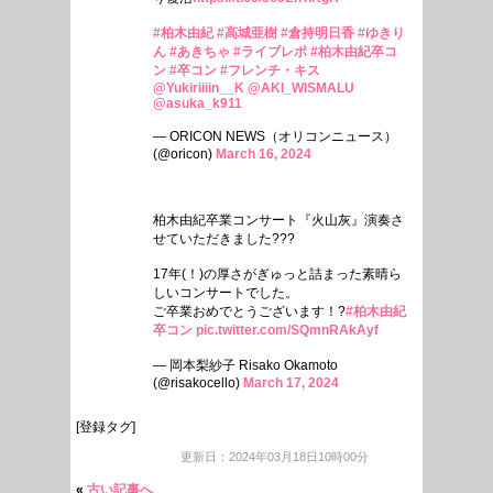
#柏木由紀
#高城亜樹
#倉持明日香
#ゆきり
ん
#あきちゃ
#ライブレポ
#柏木由紀卒コ
ン
#卒コン
#フレンチ・キス
@Yukiriiiin__K
@AKI_WISMALU
@asuka_k911
— ORICON NEWS（オリコンニュース）
(@oricon)
March 16, 2024
柏木由紀卒業コンサート『火山灰』演奏さ
せていただきました???
17年(！)の厚さがぎゅっと詰まった素晴ら
しいコンサートでした。
ご卒業おめでとうございます！?
#柏木由紀
卒コン
pic.twitter.com/SQmnRAkAyf
— 岡本梨紗子 Risako Okamoto
(@risakocello)
March 17, 2024
[登録タグ]
更新日：2024年03月18日10時00分
«
古い記事へ