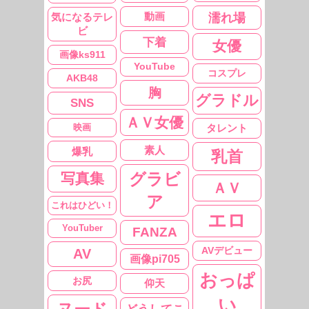
濡れ場
動画
気になるテレ
ビ
下着
女優
画像ks911
YouTube
コスプレ
AKB48
胸
グラドル
SNS
ＡＶ女優
映画
タレント
素人
爆乳
乳首
グラビ
写真集
ＡＶ
ア
これはひどい！
エロ
YouTuber
FANZA
AVデビュー
AV
画像pi705
おっぱ
お尻
仰天
い