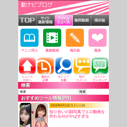
アニメ同人
最新動画
掲示板
風俗
ニュース
過去の
タレント
旬の
コメント
TOPへ
記事
名鑑
コメント
ランキング
検索
おすすめツール情報[PR]
2026年8月1日/コメント(0)
知り合いの顔写真でエロ動画を
作れるAIがやばすぎる