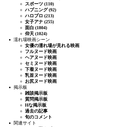
スポーツ (110)
ハプニング (92)
ハロプロ (213)
女子アナ (255)
面白 (1804)
仰天 (1024)
濡れ場映画シーン
女優の濡れ場が見れる映画
フルヌード映画
ヘアヌード映画
セミヌード映画
下着ヌード映画
乳首ヌード映画
お尻ヌード映画
掲示板
雑談掲示板
質問掲示板
Hな掲示板
過去の記事
旬のコメント
関連サイト