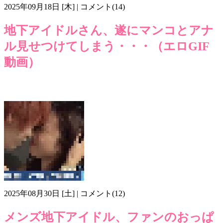
2025年09月18日 [木] | コメント(14)
地下アイドルさん、遂にマンコとアナ
ル見せつけてしまう・・・（エロGIF
動画）
アナル
エロ
マンコ
ライブ
四つん這い
地下アイドル
画像
pi705
過激
2025年08月30日 [土] | コメント(12)
メンズ地下アイドル、ファンのおっぱ