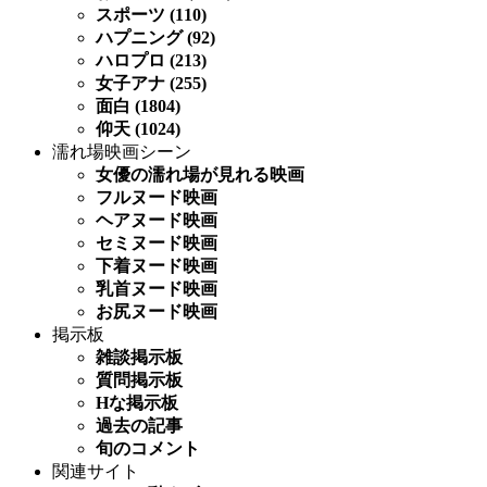
スポーツ (110)
ハプニング (92)
ハロプロ (213)
女子アナ (255)
面白 (1804)
仰天 (1024)
濡れ場映画シーン
女優の濡れ場が見れる映画
フルヌード映画
ヘアヌード映画
セミヌード映画
下着ヌード映画
乳首ヌード映画
お尻ヌード映画
掲示板
雑談掲示板
質問掲示板
Hな掲示板
過去の記事
旬のコメント
関連サイト