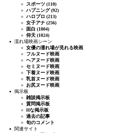
スポーツ (110)
ハプニング (92)
ハロプロ (213)
女子アナ (256)
面白 (1804)
仰天 (1024)
濡れ場映画シーン
女優の濡れ場が見れる映画
フルヌード映画
ヘアヌード映画
セミヌード映画
下着ヌード映画
乳首ヌード映画
お尻ヌード映画
掲示板
雑談掲示板
質問掲示板
Hな掲示板
過去の記事
旬のコメント
関連サイト