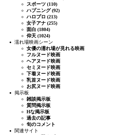
スポーツ (110)
ハプニング (92)
ハロプロ (213)
女子アナ (255)
面白 (1804)
仰天 (1024)
濡れ場映画シーン
女優の濡れ場が見れる映画
フルヌード映画
ヘアヌード映画
セミヌード映画
下着ヌード映画
乳首ヌード映画
お尻ヌード映画
掲示板
雑談掲示板
質問掲示板
Hな掲示板
過去の記事
旬のコメント
関連サイト