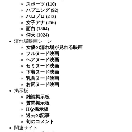
スポーツ (110)
ハプニング (92)
ハロプロ (213)
女子アナ (256)
面白 (1804)
仰天 (1024)
濡れ場映画シーン
女優の濡れ場が見れる映画
フルヌード映画
ヘアヌード映画
セミヌード映画
下着ヌード映画
乳首ヌード映画
お尻ヌード映画
掲示板
雑談掲示板
質問掲示板
Hな掲示板
過去の記事
旬のコメント
関連サイト