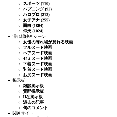
スポーツ (110)
ハプニング (92)
ハロプロ (213)
女子アナ (255)
面白 (1804)
仰天 (1024)
濡れ場映画シーン
女優の濡れ場が見れる映画
フルヌード映画
ヘアヌード映画
セミヌード映画
下着ヌード映画
乳首ヌード映画
お尻ヌード映画
掲示板
雑談掲示板
質問掲示板
Hな掲示板
過去の記事
旬のコメント
関連サイト