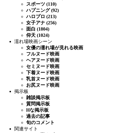
スポーツ (110)
ハプニング (92)
ハロプロ (213)
女子アナ (256)
面白 (1804)
仰天 (1024)
濡れ場映画シーン
女優の濡れ場が見れる映画
フルヌード映画
ヘアヌード映画
セミヌード映画
下着ヌード映画
乳首ヌード映画
お尻ヌード映画
掲示板
雑談掲示板
質問掲示板
Hな掲示板
過去の記事
旬のコメント
関連サイト