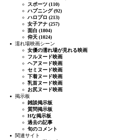
スポーツ (110)
ハプニング (92)
ハロプロ (213)
女子アナ (257)
面白 (1804)
仰天 (1024)
濡れ場映画シーン
女優の濡れ場が見れる映画
フルヌード映画
ヘアヌード映画
セミヌード映画
下着ヌード映画
乳首ヌード映画
お尻ヌード映画
掲示板
雑談掲示板
質問掲示板
Hな掲示板
過去の記事
旬のコメント
関連サイト