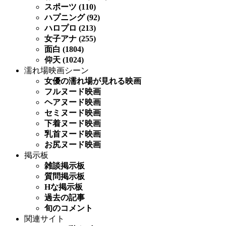
スポーツ (110)
ハプニング (92)
ハロプロ (213)
女子アナ (255)
面白 (1804)
仰天 (1024)
濡れ場映画シーン
女優の濡れ場が見れる映画
フルヌード映画
ヘアヌード映画
セミヌード映画
下着ヌード映画
乳首ヌード映画
お尻ヌード映画
掲示板
雑談掲示板
質問掲示板
Hな掲示板
過去の記事
旬のコメント
関連サイト