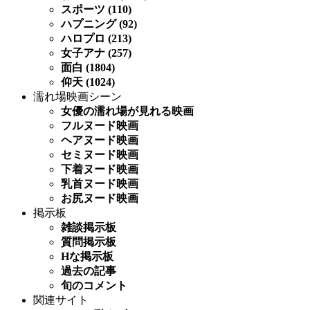
スポーツ (110)
ハプニング (92)
ハロプロ (213)
女子アナ (257)
面白 (1804)
仰天 (1024)
濡れ場映画シーン
女優の濡れ場が見れる映画
フルヌード映画
ヘアヌード映画
セミヌード映画
下着ヌード映画
乳首ヌード映画
お尻ヌード映画
掲示板
雑談掲示板
質問掲示板
Hな掲示板
過去の記事
旬のコメント
関連サイト