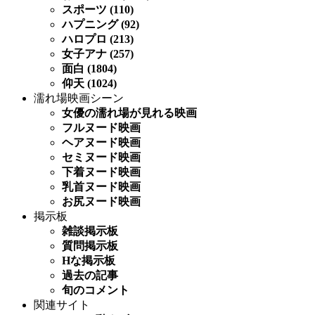
スポーツ (110)
ハプニング (92)
ハロプロ (213)
女子アナ (257)
面白 (1804)
仰天 (1024)
濡れ場映画シーン
女優の濡れ場が見れる映画
フルヌード映画
ヘアヌード映画
セミヌード映画
下着ヌード映画
乳首ヌード映画
お尻ヌード映画
掲示板
雑談掲示板
質問掲示板
Hな掲示板
過去の記事
旬のコメント
関連サイト