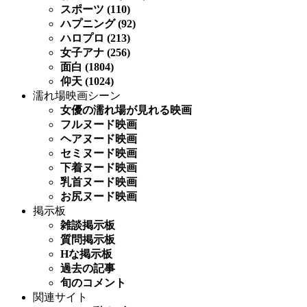
スポーツ (110)
ハプニング (92)
ハロプロ (213)
女子アナ (256)
面白 (1804)
仰天 (1024)
濡れ場映画シーン
女優の濡れ場が見れる映画
フルヌード映画
ヘアヌード映画
セミヌード映画
下着ヌード映画
乳首ヌード映画
お尻ヌード映画
掲示板
雑談掲示板
質問掲示板
Hな掲示板
過去の記事
旬のコメント
関連サイト