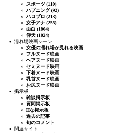
スポーツ (110)
ハプニング (92)
ハロプロ (213)
女子アナ (255)
面白 (1804)
仰天 (1024)
濡れ場映画シーン
女優の濡れ場が見れる映画
フルヌード映画
ヘアヌード映画
セミヌード映画
下着ヌード映画
乳首ヌード映画
お尻ヌード映画
掲示板
雑談掲示板
質問掲示板
Hな掲示板
過去の記事
旬のコメント
関連サイト