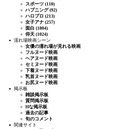
スポーツ (110)
ハプニング (92)
ハロプロ (213)
女子アナ (257)
面白 (1804)
仰天 (1024)
濡れ場映画シーン
女優の濡れ場が見れる映画
フルヌード映画
ヘアヌード映画
セミヌード映画
下着ヌード映画
乳首ヌード映画
お尻ヌード映画
掲示板
雑談掲示板
質問掲示板
Hな掲示板
過去の記事
旬のコメント
関連サイト