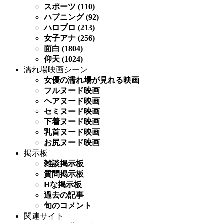
スポーツ (110)
ハプニング (92)
ハロプロ (213)
女子アナ (256)
面白 (1804)
仰天 (1024)
濡れ場映画シーン
女優の濡れ場が見れる映画
フルヌード映画
ヘアヌード映画
セミヌード映画
下着ヌード映画
乳首ヌード映画
お尻ヌード映画
掲示板
雑談掲示板
質問掲示板
Hな掲示板
過去の記事
旬のコメント
関連サイト