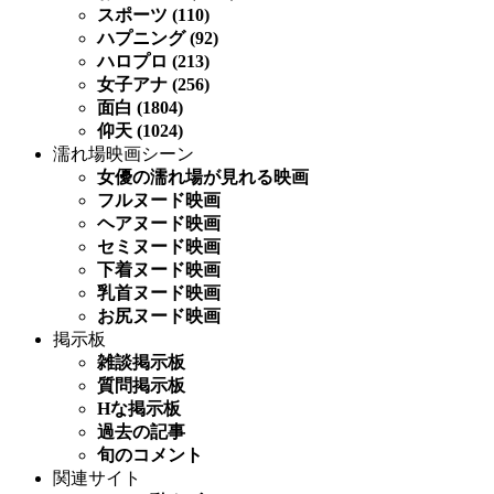
スポーツ (110)
ハプニング (92)
ハロプロ (213)
女子アナ (256)
面白 (1804)
仰天 (1024)
濡れ場映画シーン
女優の濡れ場が見れる映画
フルヌード映画
ヘアヌード映画
セミヌード映画
下着ヌード映画
乳首ヌード映画
お尻ヌード映画
掲示板
雑談掲示板
質問掲示板
Hな掲示板
過去の記事
旬のコメント
関連サイト