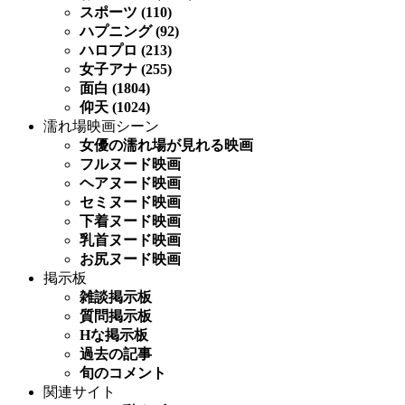
スポーツ (110)
ハプニング (92)
ハロプロ (213)
女子アナ (255)
面白 (1804)
仰天 (1024)
濡れ場映画シーン
女優の濡れ場が見れる映画
フルヌード映画
ヘアヌード映画
セミヌード映画
下着ヌード映画
乳首ヌード映画
お尻ヌード映画
掲示板
雑談掲示板
質問掲示板
Hな掲示板
過去の記事
旬のコメント
関連サイト