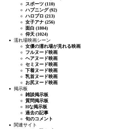
スポーツ (110)
ハプニング (92)
ハロプロ (213)
女子アナ (256)
面白 (1804)
仰天 (1024)
濡れ場映画シーン
女優の濡れ場が見れる映画
フルヌード映画
ヘアヌード映画
セミヌード映画
下着ヌード映画
乳首ヌード映画
お尻ヌード映画
掲示板
雑談掲示板
質問掲示板
Hな掲示板
過去の記事
旬のコメント
関連サイト