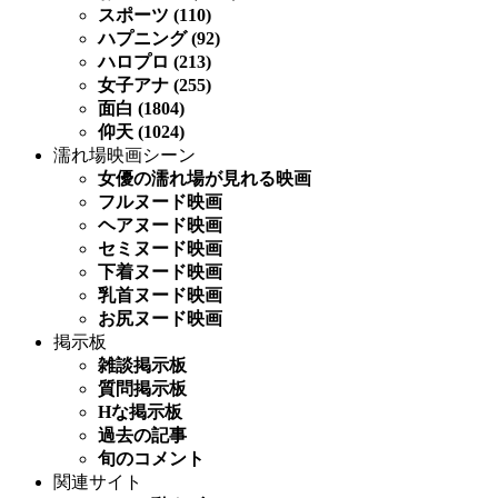
スポーツ (110)
ハプニング (92)
ハロプロ (213)
女子アナ (255)
面白 (1804)
仰天 (1024)
濡れ場映画シーン
女優の濡れ場が見れる映画
フルヌード映画
ヘアヌード映画
セミヌード映画
下着ヌード映画
乳首ヌード映画
お尻ヌード映画
掲示板
雑談掲示板
質問掲示板
Hな掲示板
過去の記事
旬のコメント
関連サイト