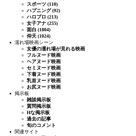
スポーツ (110)
ハプニング (92)
ハロプロ (213)
女子アナ (255)
面白 (1804)
仰天 (1024)
濡れ場映画シーン
女優の濡れ場が見れる映画
フルヌード映画
ヘアヌード映画
セミヌード映画
下着ヌード映画
乳首ヌード映画
お尻ヌード映画
掲示板
雑談掲示板
質問掲示板
Hな掲示板
過去の記事
旬のコメント
関連サイト