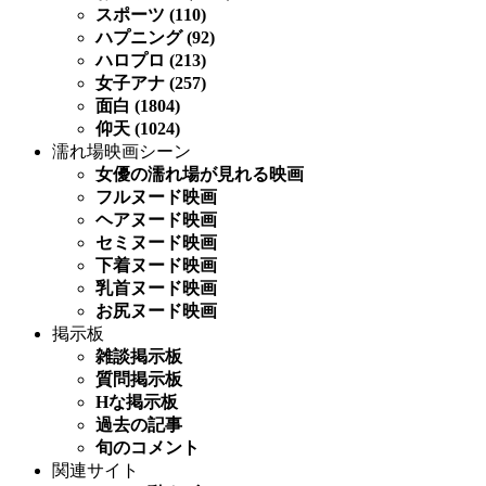
スポーツ (110)
ハプニング (92)
ハロプロ (213)
女子アナ (257)
面白 (1804)
仰天 (1024)
濡れ場映画シーン
女優の濡れ場が見れる映画
フルヌード映画
ヘアヌード映画
セミヌード映画
下着ヌード映画
乳首ヌード映画
お尻ヌード映画
掲示板
雑談掲示板
質問掲示板
Hな掲示板
過去の記事
旬のコメント
関連サイト