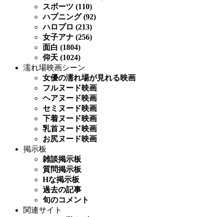
スポーツ (110)
ハプニング (92)
ハロプロ (213)
女子アナ (256)
面白 (1804)
仰天 (1024)
濡れ場映画シーン
女優の濡れ場が見れる映画
フルヌード映画
ヘアヌード映画
セミヌード映画
下着ヌード映画
乳首ヌード映画
お尻ヌード映画
掲示板
雑談掲示板
質問掲示板
Hな掲示板
過去の記事
旬のコメント
関連サイト