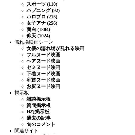
スポーツ (110)
ハプニング (92)
ハロプロ (213)
女子アナ (256)
面白 (1804)
仰天 (1024)
濡れ場映画シーン
女優の濡れ場が見れる映画
フルヌード映画
ヘアヌード映画
セミヌード映画
下着ヌード映画
乳首ヌード映画
お尻ヌード映画
掲示板
雑談掲示板
質問掲示板
Hな掲示板
過去の記事
旬のコメント
関連サイト