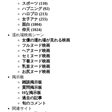
スポーツ (110)
ハプニング (92)
ハロプロ (213)
女子アナ (255)
面白 (1804)
仰天 (1024)
濡れ場映画シーン
女優の濡れ場が見れる映画
フルヌード映画
ヘアヌード映画
セミヌード映画
下着ヌード映画
乳首ヌード映画
お尻ヌード映画
掲示板
雑談掲示板
質問掲示板
Hな掲示板
過去の記事
旬のコメント
関連サイト