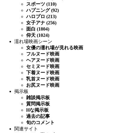
スポーツ (110)
ハプニング (92)
ハロプロ (213)
女子アナ (256)
面白 (1804)
仰天 (1024)
濡れ場映画シーン
女優の濡れ場が見れる映画
フルヌード映画
ヘアヌード映画
セミヌード映画
下着ヌード映画
乳首ヌード映画
お尻ヌード映画
掲示板
雑談掲示板
質問掲示板
Hな掲示板
過去の記事
旬のコメント
関連サイト