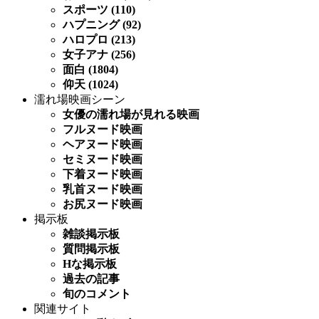
スポーツ (110)
ハプニング (92)
ハロプロ (213)
女子アナ (256)
面白 (1804)
仰天 (1024)
濡れ場映画シーン
女優の濡れ場が見れる映画
フルヌード映画
ヘアヌード映画
セミヌード映画
下着ヌード映画
乳首ヌード映画
お尻ヌード映画
掲示板
雑談掲示板
質問掲示板
Hな掲示板
過去の記事
旬のコメント
関連サイト