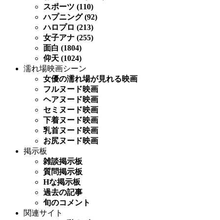
スポーツ (110)
ハプニング (92)
ハロプロ (213)
女子アナ (255)
面白 (1804)
仰天 (1024)
濡れ場映画シーン
女優の濡れ場が見れる映画
フルヌード映画
ヘアヌード映画
セミヌード映画
下着ヌード映画
乳首ヌード映画
お尻ヌード映画
掲示板
雑談掲示板
質問掲示板
Hな掲示板
過去の記事
旬のコメント
関連サイト