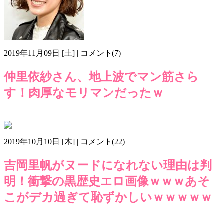
2019年11月09日 [土] | コメント(7)
仲里依紗さん、地上波でマン筋さら
す！肉厚なモリマンだったｗ
すっぴん
スッピン
モリマン
仲里依紗
画像z911
2019年10月10日 [木] | コメント(22)
吉岡里帆がヌードになれない理由は判
明！衝撃の黒歴史エロ画像ｗｗｗあそ
こがデカ過ぎて恥ずかしいｗｗｗｗｗ
2ちゃんねる
どうしてこうなった？
ヌード
モリマン
吉岡里