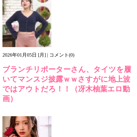
2026年01月05日 [月] | コメント(0)
ブランチリポーターさん、タイツを履
いてマンスジ披露ｗｗさすがに地上波
ではアウトだろ！！（冴木柚葉エロ動
画）
マンスジ
モリマン
冴木柚葉
画像e701