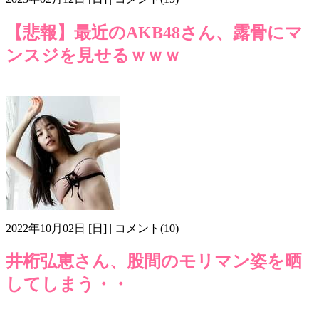
【悲報】最近のAKB48さん、露骨にマ
ンスジを見せるｗｗｗ
AKB48
マンスジ
マン筋
モリマン
小栗有以
恥丘
画像z502
2022年10月02日 [日] | コメント(10)
井桁弘恵さん、股間のモリマン姿を晒
してしまう・・
もっこり
モリマン
井桁弘恵
画像z410