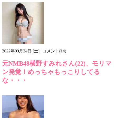
2022年09月24日 [土] | コメント(14)
元NMB48横野すみれさん(22)、モリマ
ン発覚！めっちゃもっこりしてる
な・・・
オッパイ要員
モリマン
元NMB48
横野すみれ
画像z409