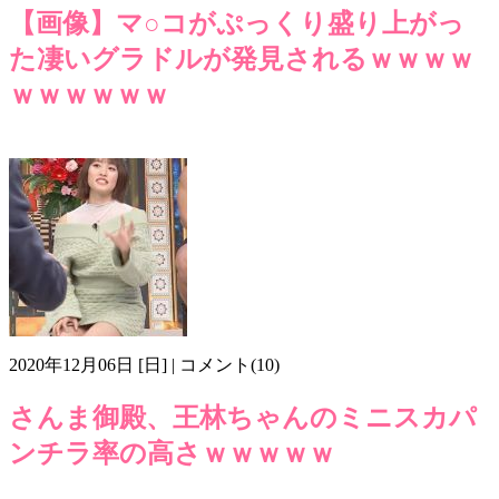
【画像】マ○コがぷっくり盛り上がっ
た凄いグラドルが発見されるｗｗｗｗ
ｗｗｗｗｗｗ
2ちゃんねる
モリマン
画像m312
立野沙紀
2020年12月06日 [日] | コメント(10)
さんま御殿、王林ちゃんのミニスカパ
ンチラ率の高さｗｗｗｗｗ