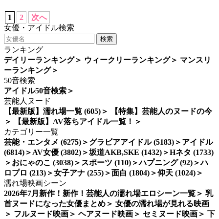
帆
噂
女優
画像m910
1
2
次へ
女優・アイドル検索
検索
ランキング
デイリーランキング
＞
ウィークリーランキング
＞
マンスリ
ーランキング
＞
50音検索
アイドル50音検索
＞
芸能人ヌード
【最新版】濡れ場一覧 (605)
＞
【特集】芸能人のヌードの今
＞
【最新版】AV落ちアイドル一覧！
＞
カテゴリー一覧
芸能・エンタメ (6275)
＞
グラビアアイドル (5183)
＞
アイドル
(6814)
＞
AV女優 (3802)
＞
坂道AKB,SKE (1432)
＞
Hネタ (1733)
＞
おにゃのこ (3038)
＞
スポーツ (110)
＞
ハプニング (92)
＞
ハ
ロプロ (213)
＞
女子アナ (255)
＞
面白 (1804)
＞
仰天 (1024)
＞
濡れ場映画シーン
2026年7月新作！新作！芸能人の濡れ場エロシーン一覧
＞
乳
首ヌードになった女優まとめ
＞
女優の濡れ場が見れる映画
＞
フルヌード映画
＞
ヘアヌード映画
＞
セミヌード映画
＞
下