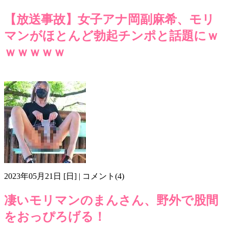
【放送事故】女子アナ岡副麻希、モリ
マンがほとんど勃起チンポと話題にｗ
ｗｗｗｗｗ
モリマン
岡副麻希
画像ma708
2023年05月21日 [日] | コメント(4)
凄いモリマンのまんさん、野外で股間
をおっぴろげる！