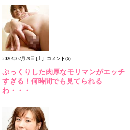
モリマン
りんご娘
りんご娘の王林
土手
天然
王林
画像z211
2020年02月29日 [土] | コメント(6)
ぷっくりした肉厚なモリマンがエッチ
すぎる！何時間でも見てられる
わ・・・
モリマン
画像z202
肉厚