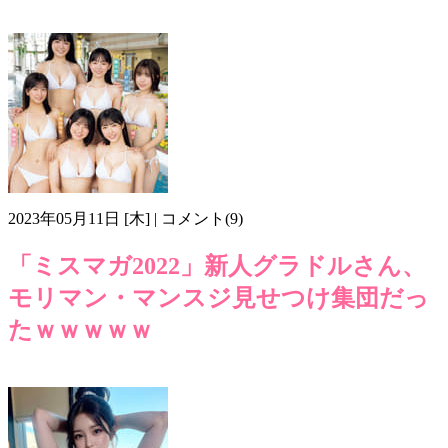
くっぱぁ～
モリマン
画像z505
股間
野外
2023年05月11日 [木] | コメント(9)
「ミスマガ2022」新人グラドルさん、
モリマン・マンスジ見せつけ集団だっ
たｗｗｗｗｗ
グラドル
マンスジ
モリマン
新人
画像mu505