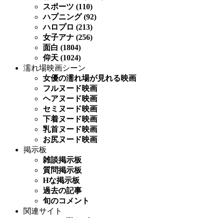
スポーツ (110)
ハプニング (92)
ハロプロ (213)
女子アナ (256)
面白 (1804)
仰天 (1024)
濡れ場映画シーン
女優の濡れ場が見れる映画
フルヌード映画
ヘアヌード映画
セミヌード映画
下着ヌード映画
乳首ヌード映画
お尻ヌード映画
掲示板
雑談掲示板
質問掲示板
Hな掲示板
過去の記事
旬のコメント
関連サイト