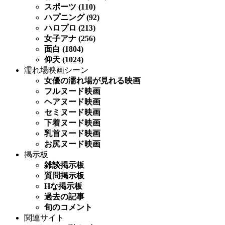
スポーツ (110)
ハプニング (92)
ハロプロ (213)
女子アナ (256)
面白 (1804)
仰天 (1024)
濡れ場映画シーン
女優の濡れ場が見れる映画
フルヌード映画
ヘアヌード映画
セミヌード映画
下着ヌード映画
乳首ヌード映画
お尻ヌード映画
掲示板
雑談掲示板
質問掲示板
Hな掲示板
過去の記事
旬のコメント
関連サイト