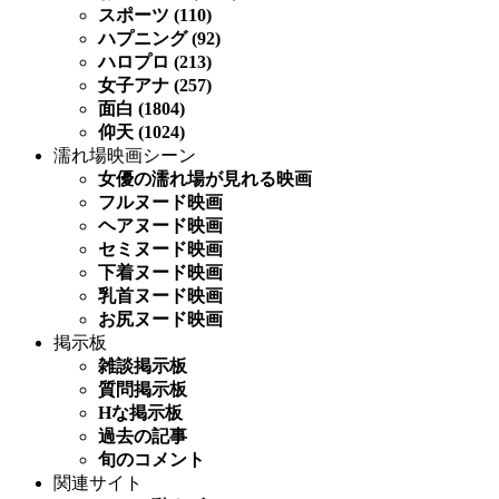
スポーツ (110)
ハプニング (92)
ハロプロ (213)
女子アナ (257)
面白 (1804)
仰天 (1024)
濡れ場映画シーン
女優の濡れ場が見れる映画
フルヌード映画
ヘアヌード映画
セミヌード映画
下着ヌード映画
乳首ヌード映画
お尻ヌード映画
掲示板
雑談掲示板
質問掲示板
Hな掲示板
過去の記事
旬のコメント
関連サイト