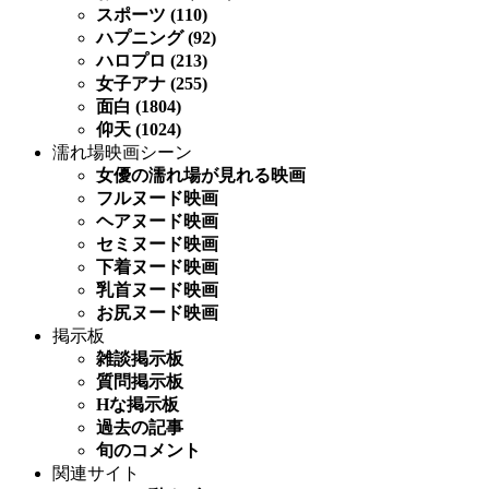
スポーツ (110)
ハプニング (92)
ハロプロ (213)
女子アナ (255)
面白 (1804)
仰天 (1024)
濡れ場映画シーン
女優の濡れ場が見れる映画
フルヌード映画
ヘアヌード映画
セミヌード映画
下着ヌード映画
乳首ヌード映画
お尻ヌード映画
掲示板
雑談掲示板
質問掲示板
Hな掲示板
過去の記事
旬のコメント
関連サイト