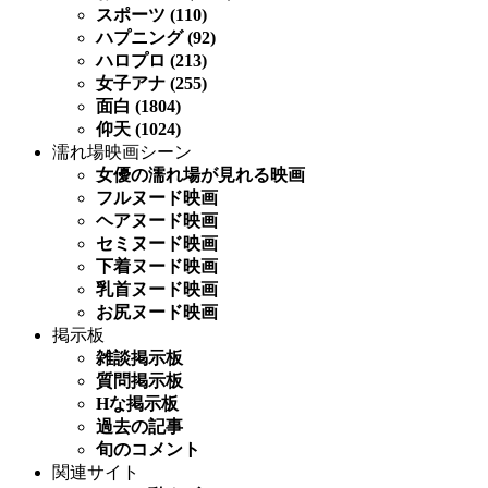
スポーツ (110)
ハプニング (92)
ハロプロ (213)
女子アナ (255)
面白 (1804)
仰天 (1024)
濡れ場映画シーン
女優の濡れ場が見れる映画
フルヌード映画
ヘアヌード映画
セミヌード映画
下着ヌード映画
乳首ヌード映画
お尻ヌード映画
掲示板
雑談掲示板
質問掲示板
Hな掲示板
過去の記事
旬のコメント
関連サイト