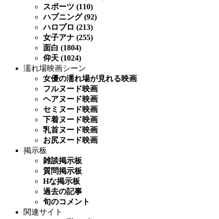
スポーツ (110)
ハプニング (92)
ハロプロ (213)
女子アナ (255)
面白 (1804)
仰天 (1024)
濡れ場映画シーン
女優の濡れ場が見れる映画
フルヌード映画
ヘアヌード映画
セミヌード映画
下着ヌード映画
乳首ヌード映画
お尻ヌード映画
掲示板
雑談掲示板
質問掲示板
Hな掲示板
過去の記事
旬のコメント
関連サイト