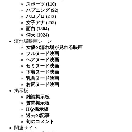
スポーツ (110)
ハプニング (92)
ハロプロ (213)
女子アナ (255)
面白 (1804)
仰天 (1024)
濡れ場映画シーン
女優の濡れ場が見れる映画
フルヌード映画
ヘアヌード映画
セミヌード映画
下着ヌード映画
乳首ヌード映画
お尻ヌード映画
掲示板
雑談掲示板
質問掲示板
Hな掲示板
過去の記事
旬のコメント
関連サイト