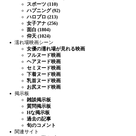
スポーツ (110)
ハプニング (92)
ハロプロ (213)
女子アナ (256)
面白 (1804)
仰天 (1024)
濡れ場映画シーン
女優の濡れ場が見れる映画
フルヌード映画
ヘアヌード映画
セミヌード映画
下着ヌード映画
乳首ヌード映画
お尻ヌード映画
掲示板
雑談掲示板
質問掲示板
Hな掲示板
過去の記事
旬のコメント
関連サイト