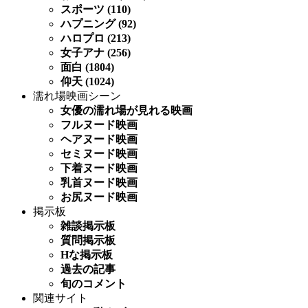
スポーツ (110)
ハプニング (92)
ハロプロ (213)
女子アナ (256)
面白 (1804)
仰天 (1024)
濡れ場映画シーン
女優の濡れ場が見れる映画
フルヌード映画
ヘアヌード映画
セミヌード映画
下着ヌード映画
乳首ヌード映画
お尻ヌード映画
掲示板
雑談掲示板
質問掲示板
Hな掲示板
過去の記事
旬のコメント
関連サイト