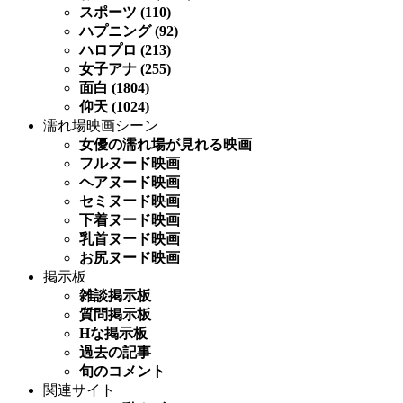
スポーツ (110)
ハプニング (92)
ハロプロ (213)
女子アナ (255)
面白 (1804)
仰天 (1024)
濡れ場映画シーン
女優の濡れ場が見れる映画
フルヌード映画
ヘアヌード映画
セミヌード映画
下着ヌード映画
乳首ヌード映画
お尻ヌード映画
掲示板
雑談掲示板
質問掲示板
Hな掲示板
過去の記事
旬のコメント
関連サイト