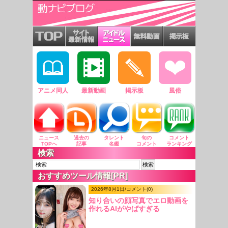
アニメ同人
最新動画
掲示板
風俗
ニュース
過去の
タレント
旬の
コメント
TOPへ
記事
名鑑
コメント
ランキング
検索
おすすめツール情報[PR]
2026年8月1日/コメント(0)
知り合いの顔写真でエロ動画を
作れるAIがやばすぎる