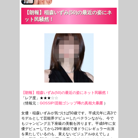
【朗報】稲森いずみ(50)の最近の姿にネ
ット民騒然！
【朗報】稲森いずみ(50)の最近の姿にネット民騒然！
「レア度」★★★
☆☆
（情報元：
GOSSIP!芸能ゴシップ噂の真相大暴露
）
女優・稲森いずみが気づけば50歳です。平成元年に高3で
モデルとして芸能界デビューしたベテランながら、今で
もジャンピング土下座級の美貌を誇ります。平成6年に女
優デビューしてから29年連続で連ドラにレギュラー出演
を果たしているのも、衰えないビジュアルゆえでしょ