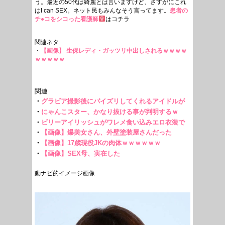
う。最近の50代は綺麗とは言いますけど、さすがにこれ
はI can SEX。ネット民もみんなそう言ってます。
患者の
チ●コをシコった看護師
はコチラ
関連ネタ
・
【画像】 生保レディ・ガッツリ中出しされるｗｗｗｗ
ｗｗｗｗｗ
動ナビ的イメージ画像