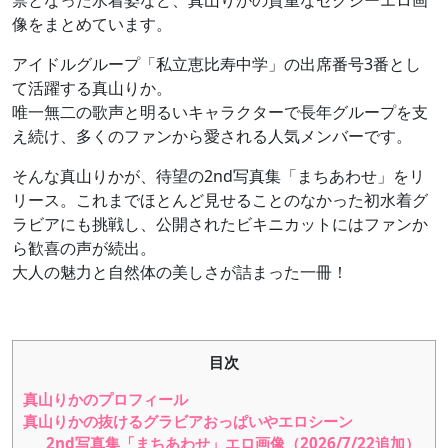
禁となった水着姿など、真山りかの貴重なセクシーエロ画
像をまとめています。
アイドルグループ「私立恵比寿中学」の出席番号3番とし
て活躍する真山りか。
唯一無二の歌声と明るいキャラクターで長年グループを支
え続け、多くのファンから愛される人気メンバーです。
そんな真山りかが、待望の2nd写真集「まちあわせ」をリ
リース。これまでほとんど見せることのなかった初水着グ
ラビアにも挑戦し、公開されたビキニカットにはファンか
ら歓喜の声が続出。
大人の魅力と自然体の美しさが詰まった一冊！
目次
真山りかのプロフィール
真山りかの抜けるグラビアおっぱいやエロシーン
2nd写真集「まちあわせ」エロ画像（2026/7/22追加）