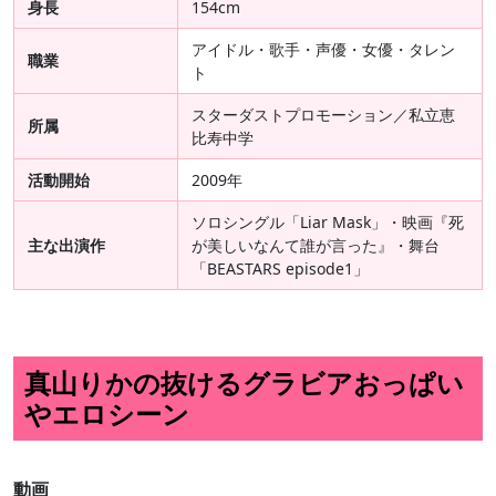
身長
154cm
アイドル・歌手・声優・女優・タレン
職業
ト
スターダストプロモーション／私立恵
所属
比寿中学
活動開始
2009年
ソロシングル「Liar Mask」・映画『死
主な出演作
が美しいなんて誰が言った』・舞台
「BEASTARS episode1」
真山りかの抜けるグラビアおっぱい
やエロシーン
動画