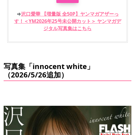
⇒
沢口愛華 【増量版 全50P】ヤンマガアザーっ
す！＜YM2026年25号未公開カット＞ ヤンマガデ
ジタル写真集はこちら
写真集「innocent white」
（2026/5/26追加）