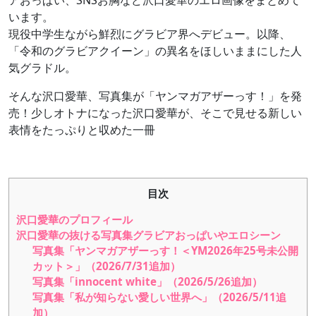
アおっぱい、SNSお胸など沢口愛華のエロ画像をまとめて
います。
現役中学生ながら鮮烈にグラビア界へデビュー。以降、
「令和のグラビアクイーン」の異名をほしいままにした人
気グラドル。
そんな沢口愛華、写真集が「ヤンマガアザーっす！」を発
売！少しオトナになった沢口愛華が、そこで見せる新しい
表情をたっぷりと収めた一冊
目次
沢口愛華のプロフィール
沢口愛華の抜ける写真集グラビアおっぱいやエロシーン
写真集「ヤンマガアザーっす！＜YM2026年25号未公開
カット＞」（2026/7/31追加）
写真集「innocent white」（2026/5/26追加）
写真集「私が知らない愛しい世界へ」（2026/5/11追
加）