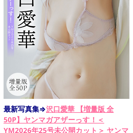
最新写真集⇒
沢口愛華 【増量版 全
50P】ヤンマガアザーっす！＜
YM2026年25号未公開カット＞ ヤンマ