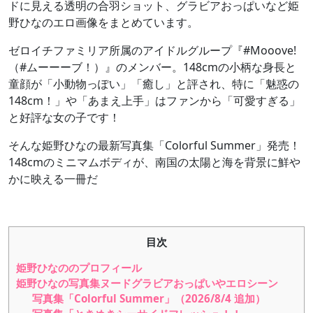
ドに見える透明の合羽ショット、グラビアおっぱいなど姫
野ひなのエロ画像をまとめています。
ゼロイチファミリア所属のアイドルグループ『#Mooove!
（#ムーーーブ！）』のメンバー。148cmの小柄な身長と
童顔が「小動物っぽい」「癒し」と評され、特に「魅惑の
148cm！」や「あまえ上手」はファンから「可愛すぎる」
と好評な女の子です！
そんな姫野ひなの最新写真集「Colorful Summer」発売！
148cmのミニマムボディが、南国の太陽と海を背景に鮮や
かに映える一冊だ
目次
姫野ひなののプロフィール
姫野ひなの写真集ヌードグラビアおっぱいやエロシーン
写真集「Colorful Summer」（2026/8/4 追加）