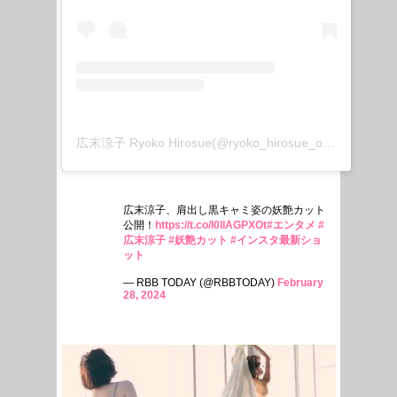
広末涼子 Ryoko Hirosue(@ryoko_hirosue_official)がシェアした投稿
広末涼子、肩出し黒キャミ姿の妖艶カット
公開！
https://t.co/l0llAGPXOt
#エンタメ
#
広末涼子
#妖艶カット
#インスタ最新ショ
ット
— RBB TODAY (@RBBTODAY)
February
28, 2024