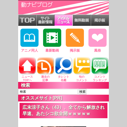
アニメ同人
最新動画
掲示板
風俗
ニュース
過去の
タレント
旬の
コメント
TOPへ
記事
名鑑
コメント
ランキング
検索
オススメサイト[PR]
広末涼子さん（43）、全てから解放され
早速、あたシコ欲全開ｗｗｗｗｗ