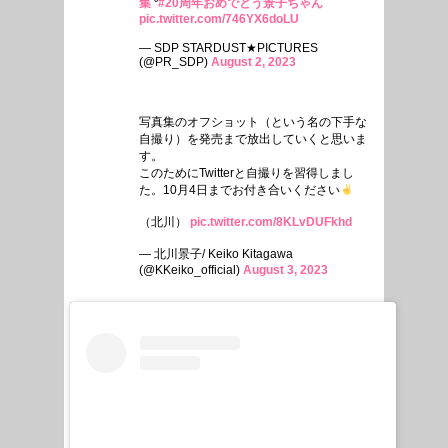
集
⁰
#20周年おめでとう景子ちゃん
pic.twitter.com/746YX6doLU
— SDP STARDUST★PICTURES
(@PR_SDP)
August 2, 2023
写真集のオフショット（という名の下手な
自撮り）を発売まで放出していくと思いま
す。
このためにTwitterと自撮りを習得しまし
た。10月4日までお付き合いください
（北川）
pic.twitter.com/8KLvDUFkhd
— 北川景子/ Keiko Kitagawa
(@KKeiko_official)
August 3, 2023