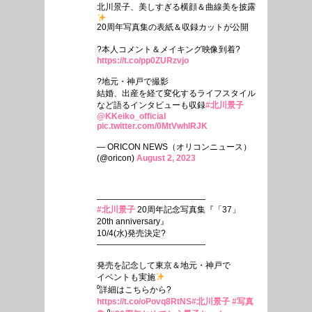
北川景子、美しすぎる横顔＆曲線美を披露
20周年写真集の表紙＆収録カットが公開
?本人コメント＆メイキング映像到着?
https://t.co/pp0ZURzvjo
?地元・神戸で撮影
結婚、出産を経て変化するライフスタイル
など語るインタビューも収録
#北川景子
@KKeiko_official
pic.twitter.com/0MtVwhlRJK
— ORICON NEWS（オリコンニュース）
(@oricon)
August 2, 2023
—————————————
#北川景子
20周年記念写真集『「37」
20th anniversary』
10/4(水)発売決定?
—————————————
発売を記念して東京＆地元・神戸で
イベントも実施
⁰詳細はこちらから?
https://t.co/oPovq8RtNS
#北川景子
#写真