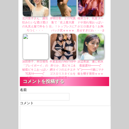
北川景子さん、露出
岸明日香、エロ写真
桜井ユキ、乳首ヌー
狂みたいな透け透け
集で「史上最大露
ドや濡れ場おっぱい
の丸見え服で外をう
出」！トップレスにT
がエロ過ぎる！お胸
ろつく・・・
バック尻ｗｗｗｗ
見せすぎだわ・・・β
深田恭子、本日発売
卒業直前のNGT48中
浜辺美波、遂に初水
「プレイボーイ」の
井りか、黒ビキニ&
着披露ｷﾀ━━━(ﾟ
秘蔵ビキニおっぱい
網タイツのエチエチ
∀ﾟ)━━━!!遂にマナ
写真ｷﾀ━━━(ﾟ
ゴスロリスタイルを
板を晒す覚悟ｗｗｗ
∀ﾟ)━━━!!
大胆披露！
ｗｗ
コメントを投稿する
名前
コメント