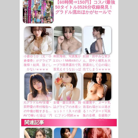
【60時間⇒150円】コスパ最強
50タイトル3526分収録発見！
グラドル流出ほかがセールで
更に半額！
小倉ゆうか（元・小
和田海佑、写真集が
妊婦・田中みな実さ
倉優香）がグラビア
エロい！NMB48のノ
ん、背中と横乳を大
復帰！結局、脱ぐし
ーブラ限界露出で乳
胆露出して公の場に
かないｗｗｗｗ
首見えそうなおっぱ
出てしまうｗｗｗｗ
い、最高！！
ｗｗ
元グラドルAV女優・
女優・森日菜美、雑
佐藤寛子、ヌード乳
田野憂の寄付報告へ
誌グラビアの水着シ
首濡れ場がエロ過ぎ
の中傷が酷すぎる…
ョット！！久々の姿
る！ヘアヌード写真
AVで稼いだ金は「汚
にファン悶絶ｗｗ
集の全裸、全盛期グ
い金」なのか
ラビア、最高だ
関連記事
わ・・・