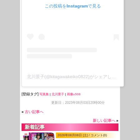
この投稿をInstagramで見る
北川景子(@kitagawakeiko0822)がシェアした投稿
[登録タグ]
写真集
|
北川景子
|
画像s508
更新日：2023年08月03日20時00分
«
古い記事へ
新しい記事へ
»
新着記事
2026年08月08日 [土] / コメント(0)