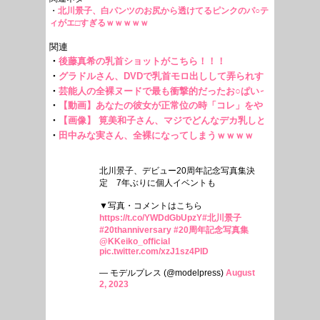
・
北川景子、白パンツのお尻から透けてるピンクのパ○テ
ィがエ□すぎるｗｗｗｗｗ
北川景子、デビュー20周年記念写真集決
定 7年ぶりに個人イベントも
▼写真・コメントはこちら
https://t.co/YWDdGbUpzY
#北川景子
#20thanniversary
#20周年記念写真集
@KKeiko_official
pic.twitter.com/xzJ1sz4PlD
— モデルプレス (@modelpress)
August
2, 2023