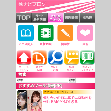
アニメ同人
最新動画
掲示板
風俗
ニュース
過去の
タレント
旬の
コメント
TOPへ
記事
名鑑
コメント
ランキング
検索
おすすめツール情報[PR]
2026年8月1日/コメント(0)
知り合いの顔写真でエロ動画を
作れるAIがやばすぎる