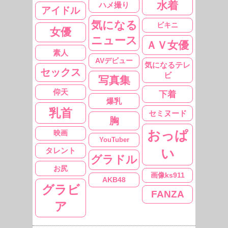
水着
ハメ撮り
アイドル
気になる
ビキニ
女優
ニュース
ＡＶ女優
素人
AVデビュー
気になるテレ
セックス
ビ
写真集
仰天
下着
爆乳
乳首
セミヌード
胸
おっぱ
映画
YouTuber
タレント
い
グラドル
お尻
画像ks911
AKB48
グラビ
FANZA
ア