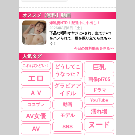
オススメ【無料】動画
爆乳妻NTR！配達中に中出し！
2026年8月8日「土］
下品な昭和オヤジに●され、生でチ●コ
をハメられて、腰を振り立てられちゃ
う！
今日の無料動画を見る>>
人気タグ
これはひどい！
どうしてこ
巨乳
うなった？
エロ
画像pi705
グラビアア
ドラマ
ＡＶ
イドル
YouTube
コスプレ
動画
濡れ場
AV女優
モデル
ヌード
SNS
AV