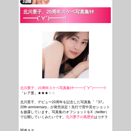
北川景子、20周年スケベ写真集ｷﾀ
━━━(ﾟ∀ﾟ)━━━!!
北川景子、20周年スケベ写真集ｷﾀ━━━(ﾟ∀ﾟ)━━━!!
「レア度」★★★
☆☆
北川景子、デビュー20周年を記念した写真集「『37』
20th anniversary」が発売決定！先行で背中見せショット
を披露しています。写真集のオフショットをX（twitter）
で公開していくみたいです。
北川景子の黒歴史
はコチラ
関連ネタ